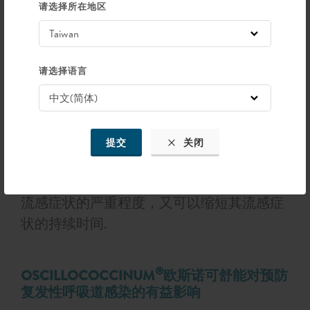
请选择所在地区
无已知不良副作用 不会引起瞌睡
请选择语言
®
OSCILLOCOCCINUM
欧斯诺可舒
能的研究报告
方便可靠的Oscillococcinum®欧斯诺可舒能
提交
关闭
四季小糖管是缓解流感样症状的首选。在临
床试验中已经证明了它的效用，既可以减轻
流感症状的严重程度，又可以缩短其流感症
状的持续时间.
®
OSCILLOCOCCINUM
欧斯诺可舒能对预防
复发性呼吸道感染的有益影响