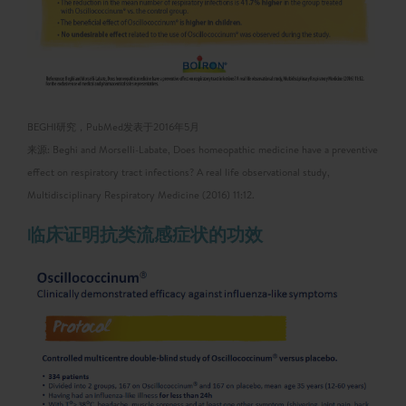
BEGHI研究，PubMed发表于2016年5月
来源: Beghi and Morselli-Labate, Does homeopathic medicine have a preventive
effect on respiratory tract infections? A real life observational study,
Multidisciplinary Respiratory Medicine (2016) 11:12.
临床证明抗类流感症状的功效