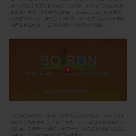
师 ”我有几个患有几种不同疾病的患者，如果他们开始出现类
似流感的症状，例如疲劳或疼痛，Oscillococcinum®欧斯诺
可舒能能够为他们舒缓流感的症状，并不会与我其他所用的药
物产生相互作用。 - 这对我和病人来说都是双赢的。“
GARY KRACOFF，NMD，BS RPH 在WALTHAM，MASS的约
翰逊复合和健康中心。 “对于流感，Oscillo应该常备在每个人
的家里。在赛季开始前你应该有一盒，因为在出现类似流感症
状的第一个迹象时你就会想开始服用它。“