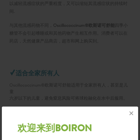
以减轻流感症状的严重程度，又可以缩短其流感症状的持续时
间.
与其他流感药物不同，
Oscillococcinum®欧斯诺可舒能
四季小
糖管不会引起嗜睡或和其他药物产生相互作用。消费者可以在
药店，天然健康产品商店，超市和网上购买到。
适合全家所有人
Oscillococcinum®欧斯诺可舒能适用于全家所有人，甚至是儿
童
六岁以下的儿童，避免窒息风险可将球粒融化在水中后服用。
不与其它药物有交互作用 剂量服用方便
×
单管剂量设计适合外出时使用。Oscillococcinum®欧斯诺可舒
欢迎来到BOIRON
能容易服用: 无需用水或杯子，将整管内容倒入舌下自然溶解即
可。