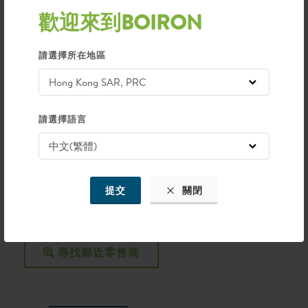
腫、發熱的臉頰、流口水、摩擦牙齦、發紅的臉頰、煩躁都是
歡迎來到BOIRON
出牙的跡象。
點擊這裡了解更多出牙期問題
請選擇所在地區
為甚麼選擇BOIRON可萌舒牙仔舒緩液?
可萌舒牙仔舒緩液是無色無味的，方便飲用和不易打
碎，通過舌下吸收，容易餵服；
衛生，無菌管包裝，可飲用的單劑量有助於防止污染並
請選擇語言
無需防腐劑；
獨特配方：有三種活性成分組成，可緩解與長牙相關的
不適，從而使寶寶順利度過出牙期
提交
關閉
尋找鄰近零售商