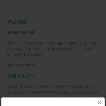
產品介紹
紓解出牙期的不適
可萌舒牙仔舒緩液減輕因出牙而引起的牙肉疼痛、紅腫、煩躁
不安和腸胃不適。專為1-30個月的嬰幼兒而設，Camilia不含
糖、無著色且不含防腐劑。
每盒30支(無菌管裝)
什麼是出牙？
大多數小孩在6個月大的時候會長他們的第一顆牙齒，並且在
24到30個月大的時候擁有一整套20顆乳齒。乳齒的發展在兩性
中是相似的;女孩會較早長出恆齒。表現：出牙相關症狀一般周
×
期為8天，包括牙齒長出前4天和長出後3天。疼痛、牙齦紅