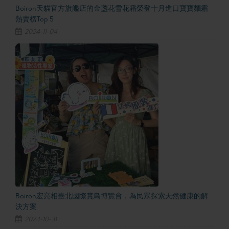
Boiron天貓官方旗艦店的金盞花雪花霜榮登十月進口寶寶麵霜
熱賣榜Top 5
2024-11-04
Boiron宏亮相臺北國際賞鳥博覽會，為民眾探索天然健康的解
決方案
2024-10-31