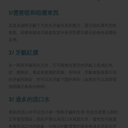
1/需要咬和咀嚼東西
這是為減輕牙齦下方新生牙齒生長的壓力，嬰兒因此通常想咬
東西。咀嚼本能也可能是對其中長牙對嬰兒產生的奇怪感覺的
反應。
2/ 牙齦紅腫
在一顆新牙齒萌出之前，它可能會在嬰兒的牙齦上造成紅色
的，腫脹的，看起來瘀傷的現象。有時候，牙齦會隨著新出現
的牙齒而隆起，您可以在牙齦下隱約看到（如果您可以讓寶寶
張開嘴足夠長的時間）。
3/ 過多的流口水
過多的流口水可以預示著一顆新牙齒的生長-但這也是嬰儿期的
正常發育階段，因此不要以為流口水就是出牙。儘管您可能還
會看到流口水的跡象，但無法判斷寶寶的過多唾液是否是出牙