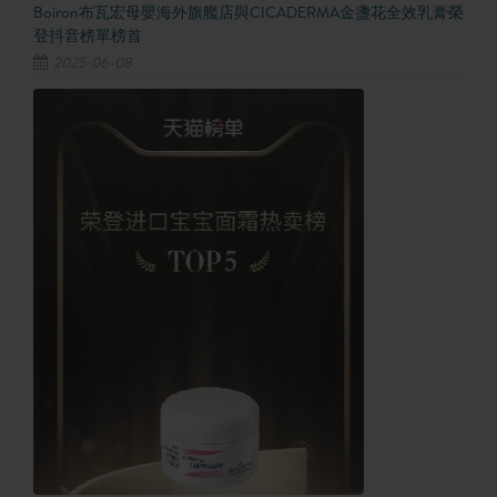
Boiron布瓦宏母嬰海外旗艦店與CICADERMA金盞花全效乳膏榮
登抖音榜單榜首
2025-06-08