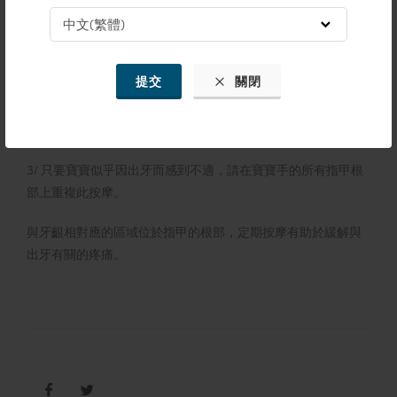
提交
關閉
3/ 只要寶寶似乎因出牙而感到不適，請在寶寶手的所有指甲根
部上重複此按摩。
與牙齦相對應的區域位於指甲的根部，定期按摩有助於緩解與
出牙有關的疼痛。