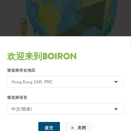
欢迎来到BOIRON
请选择所在地区
受顺势产品; 这意味着顺势医学是世界上最普遍最北广泛接受的”替代医学
。 尽管如此，顺势产品占世界药品市场的比例不超过0.2％至0.3％。 
请选择语言
统，1999年http://www.who.int/bulletin/archives/77(2)160.pdf [2
组织; 2001年加拿大顺势消费者中心
提交
关闭