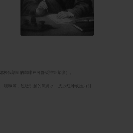
例如极低剂量的咖啡豆可舒缓神经紧张）。
疼痛、咳嗽等，过敏引起的流鼻水、皮肤红肿或压力引