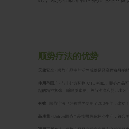
顺势疗法的优势
天然安全
- 顺势产品中的活性成份是经高度稀释的
使用范围广
- 与非处方药物(OTC)相似，顺势
起的精神紧张、睡眠质素差、关节疼痛和婴儿出牙
有效
- 顺势疗法已经被世界使用了200多年，建
高质量 -
Boiron顺势产品按照最高标准生产，符合