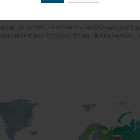
相似”和同理，意思是“痛苦”。HOMEOPATHY以“同样的制剂治疗同类疾
状的患者能够用在健康人中产生类似症状的物质，通过微量剂量来治疗。