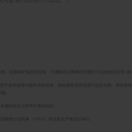
植物，动物和矿物质提取物，可缓解其没稀释的剂量所引起的相同症状 (
产品可用于各种健康问题带来的症状，例如感冒或类流感引起的头痛、身体
问题。
立了卓越的安全记录和大量的知识。
美国顺势疗法药典（HPUS）和优质生产规范(GMP)。