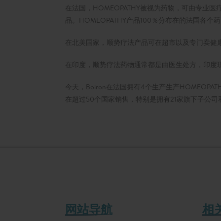
在法国，HOMEOPATHY被视为药物，可由专业医疗
品。HOMEOPATHY产品100％分布在的法国各个
在北美国家，顺势疗法产品可在超市以及专门卖健
在印度，顺势疗法药物通常都是由医生处方，印度现时
今天，Boiron在法国拥有4个生产生产HOMEOPATHY药物基地
在超过50个国家销售，特别是拥有21家旗下子公司
网站导航
相