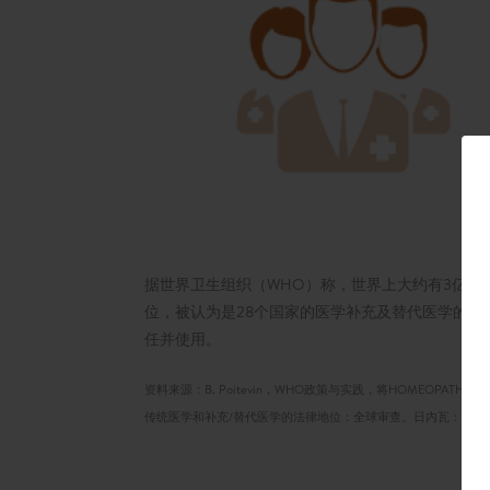
据世界卫生组织（WHO）称，世界上大约有3亿人接
位，被认为是28个国家的医学补充及替代医学的一部分
任并使用。
资料来源：B. Poitevin，WHO政策与实践，将HOMEOPATHY纳入卫生系
传统医学和补充/替代医学的法律地位：全球审查。日内瓦：世界卫生