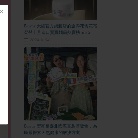
×
Boiron天貓官方旗艦店的金盞花雪花霜
榮登十月進口寶寶麵霜熱賣榜Top 5
2024-11-04
Boiron宏亮相臺北國際賞鳥博覽會，為
民眾探索天然健康的解決方案