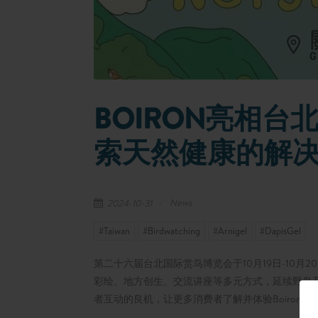
BOIRON亮相
索天然健康的解
News
2024-10-31
#Taiwan
#Birdwatching
#Arnigel
#DapisGel
第二十六届台北国际赏鸟博览会于10月19日-10
彩绘、地方创生、交流讲座等多元方式，延续野鸟及
者互动的良机，让更多消费者了解并体验Boiron的