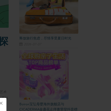
探
释放旅行焦虑，尽情享受夏日时光
2026-07-07
、艺术
动爱好
×
Boiron宝弘母婴海外旗舰店与
CICADERMA金盏花止痒膏荣登抖音榜