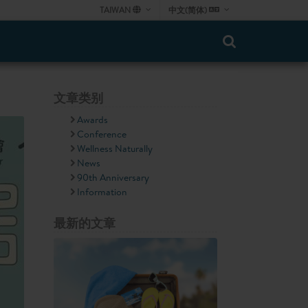
TAIWAN
中文(简体)
文章类别
Awards
Conference
Wellness Naturally
News
90th Anniversary
Information
最新的文章