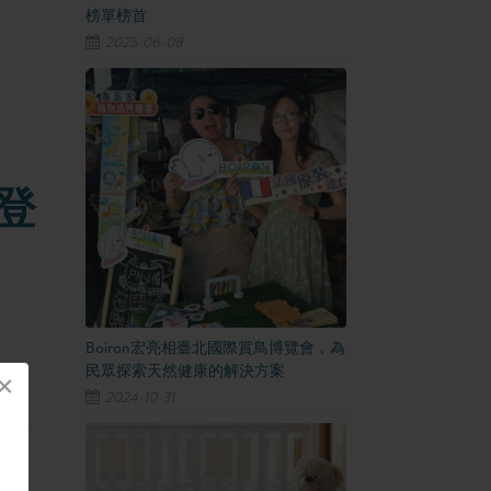
榜單榜首
2025-06-08
登
Boiron宏亮相臺北國際賞鳥博覽會，為
民眾探索天然健康的解決方案
×
2024-10-31
的配方