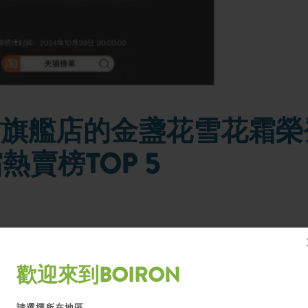
官方旗艦店的金盞花雪花霜榮
賣榜TOP 5
歡迎來到BOIRON
的天貓進口寶寶面霜熱賣榜中躋身前五。這款備受家長喜愛的產品，以其溫和
請選擇所在地區