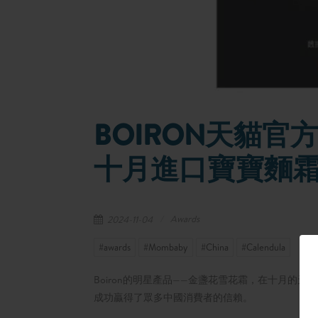
BOIRON天貓
十月進口寶寶麵霜熱
Awards
2024-11-04
#awards
#Mombaby
#China
#Calendula
Boiron的明星產品——金盞花雪花霜，在十月
成功贏得了眾多中國消費者的信賴。