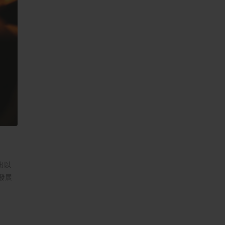
出以
發展