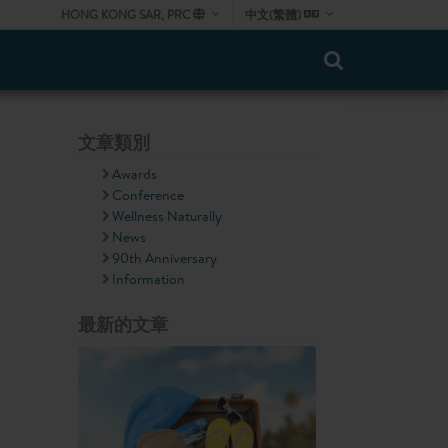
HONG KONG SAR, PRC
中文(繁體)
文章類別
Awards
Conference
Wellness Naturally
News
90th Anniversary
Information
最新的文章