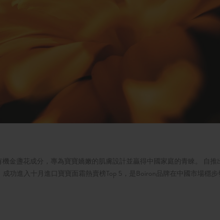
然有機金盞花成分，專為寶寶嬌嫩的肌膚設計並贏得中國家庭的青睞。 自推
功進入十月進口寶寶面霜熱賣榜Top 5，是Boiron品牌在中國市場穩步