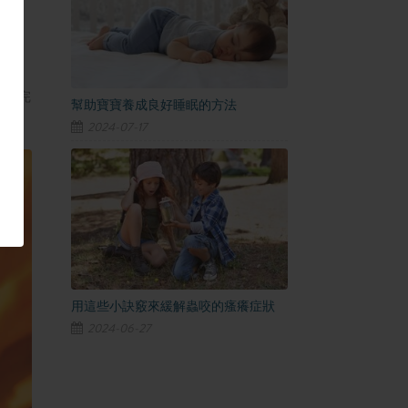
照最完
幫助寶寶養成良好睡眠的方法
2024-07-17
用這些小訣竅來緩解蟲咬的瘙癢症狀
2024-06-27