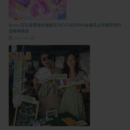
Boiron宝弘母婴海外旗舰店与CICADERMA金盏花止痒膏荣登抖
音榜单榜首
2025-06-08