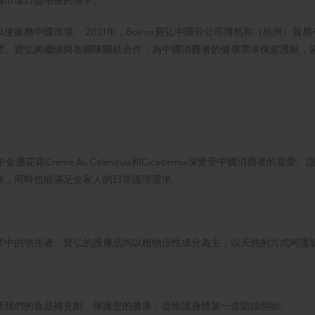
國市場日益增長的需求。
服務中國市場。 2021年，Boiron寶弘中國分公司博然和（杭州）貿易
營。寶弘將繼續與各團隊團結合作，為中國消費者的健康需求保駕護航，
霜Crème Au Calendula和Cicaderma深受受中國消費者的喜愛。
康，同時也能滿足全家人的日常護理需求。
業中的領先者。寶弘的護膚品均以植物活性成分為主，以天然的方式呵護
產我們的食品補充劑，保護您的健康，從維護身體第一道防線開始。