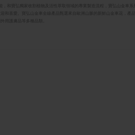
功能，和寶弘獨家收割植物及活性萃取領域的專業製造流程，寶弘山金車系
歡迎和喜愛。寶弘山金車全線產品甄選來自歐洲山脈的新鮮山金車花，產
到外用護膚品等多種品類。