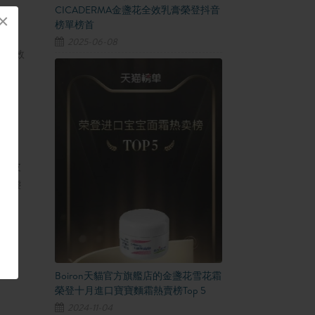
CICADERMA金盞花全效乳膏榮登抖音
×
榜單榜首
2025-06-08
和有效
注於皮
業金盞
Boiron天貓官方旗艦店的金盞花雪花霜
榮登十月進口寶寶麵霜熱賣榜Top 5
2024-11-04