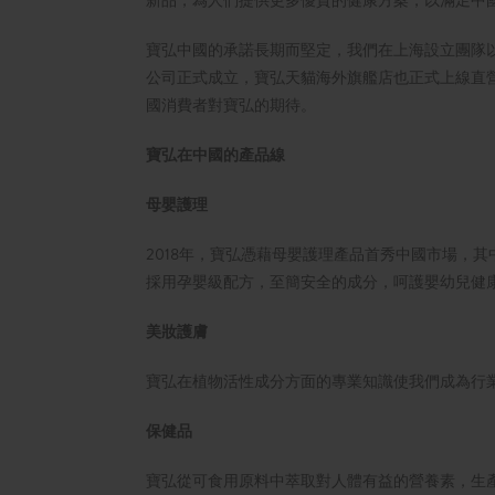
新品，為人們提供更多優質的健康方案，以滿足中
寶弘中國的承諾長期而堅定，我們在上海設立團隊以便
公司正式成立，寶弘天貓海外旗艦店也正式上線直
國消費者對寶弘的期待。
寶弘在中國的產品線
母嬰護理
2018年，寶弘憑藉母嬰護理產品首秀中國市場，其中金盞花
採用孕嬰級配方，至簡安全的成分，呵護嬰幼兒健
美妝護膚
寶弘在植物活性成分方面的專業知識使我們成為行
保健品
寶弘從可食用原料中萃取對人體有益的營養素，生