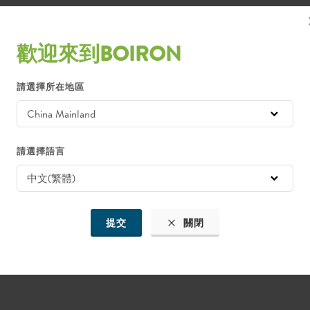
歡迎來到BOIRON
微量物質，在無傷害的前提下治療及緩解各種身體症狀。 為提高產品質量
請選擇所在地區
請選擇語言
在植物中特別是金盞花中所含活性成分方面的專業知識自然而然使我們專
保濕、舒緩、修復和保護的金盞花護膚品。我們選擇在法國種植的有機農
100% 法國製造。
提交
關閉