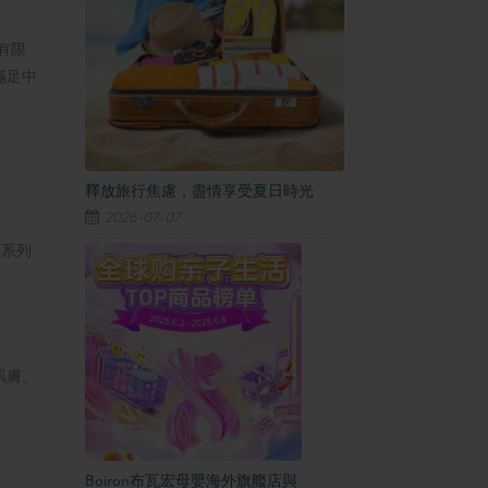
有限
滿足中
釋放旅行焦慮，盡情享受夏日時光
2026-07-07
該系列
肌膚。
Boiron布瓦宏母嬰海外旗艦店與