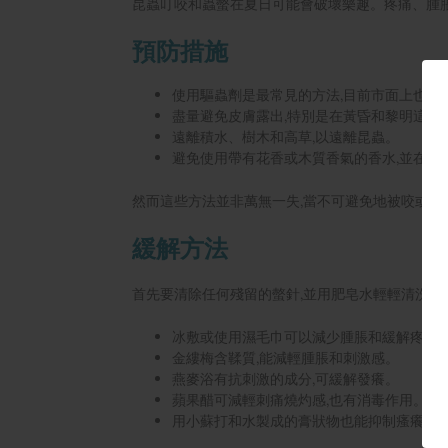
昆蟲叮咬和蟲螫在夏日可能會破壞樂趣。疼痛、腫
預防措施
使用驅蟲劑是最常見的方法,目前市面上也有
盡量避免皮膚露出,特別是在黃昏和黎明這些
遠離積水、樹木和高草,以遠離昆蟲。
避免使用帶有花香或木質香氣的香水,並在出
然而這些方法並非萬無一失,當不可避免地被咬或被
緩解方法
首先要清除任何殘留的螫針,並用肥皂水輕輕清洗。
冰敷或使用濕毛巾可以減少腫脹和緩解疼痛
金縷梅含鞣質,能減輕腫脹和刺激感。
燕麥浴有抗刺激的成分,可緩解發癢。
蘋果醋可減輕刺痛燒灼感,也有消毒作用。
用小蘇打和水製成的膏狀物也能抑制瘙癢。