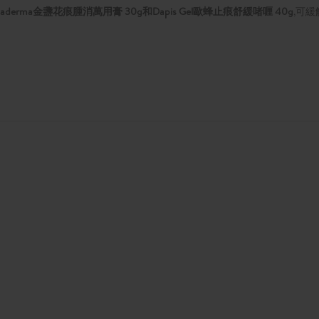
icaderma金盞花痕腫消萬用膏 30g和Dapis Gel歐蜂止痕舒緩啫喱 40g
,可緩