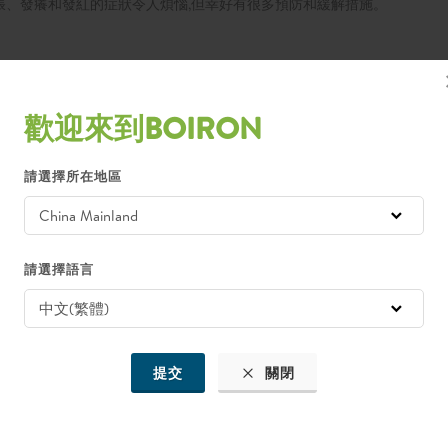
脹、發癢和發紅的症狀令人煩惱,但幸好有很多預防和緩解措施。
各種選擇,包括天然成分的。
高峰時段。
歡迎來到BOIRON
汗後立即沖澡,因為蚊子會被汗水中的酵素吸引。
請選擇所在地區
蟲螫時,也有一些在家中可以進行的緩解方法。
請選擇語言
。
提交
關閉