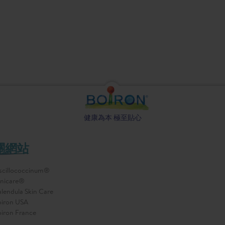
健康為本 極至貼心
關網站
cillococcinum®
nicare®
lendula Skin Care
iron USA
iron France