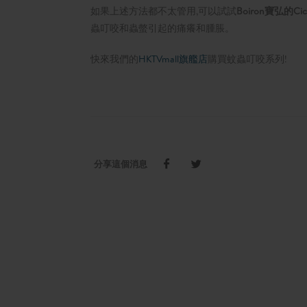
如果上述方法都不太管用,可以試試
Boiron寶弘的C
蟲叮咬和蟲螫引起的痛癢和腫脹。
快來我們的
HKTVmall旗艦店
購買蚊蟲叮咬系列!
分享這個消息