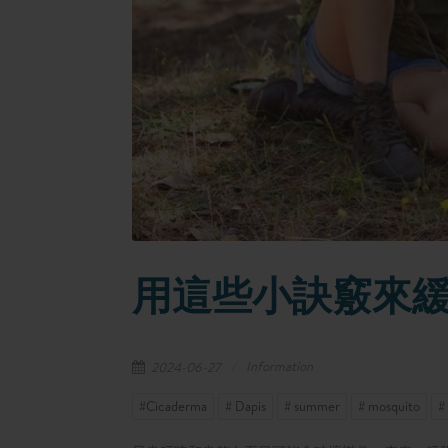
用這些小訣竅來
Information
2024-06-27
#Cicaderma
# Dapis
# summer
# mosquito
#