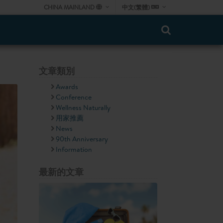
CHINA MAINLAND
中文(繁體)
文章類別
Awards
Conference
Wellness Naturally
用家推薦
News
90th Anniversary
Information
最新的文章