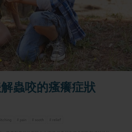
緩解蟲咬的瘙癢症狀
 itching
# pain
# sooth
# relief