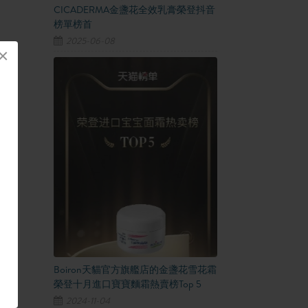
CICADERMA金盞花全效乳膏榮登抖音
榜單榜首
2025-06-08
×
Boiron天貓官方旗艦店的金盞花雪花霜
榮登十月進口寶寶麵霜熱賣榜Top 5
2024-11-04