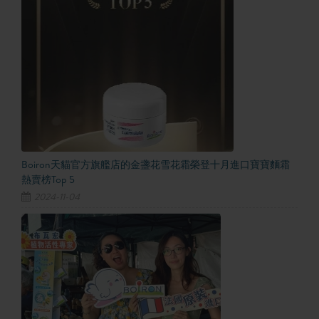
Boiron天貓官方旗艦店的金盞花雪花霜榮登十月進口寶寶麵霜
熱賣榜Top 5
2024-11-04