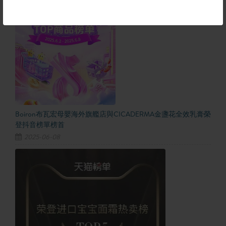
Boiron布瓦宏母嬰海外旗艦店與CICADERMA金盞花全效乳膏榮
登抖音榜單榜首
2025-06-08