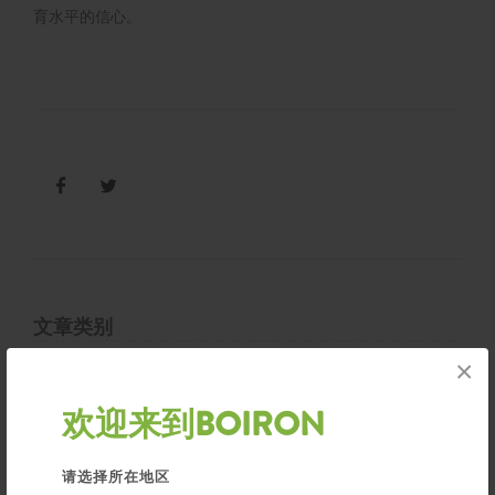
育水平的信心。
文章类别
Awards
×
Conference
Wellness Naturally
欢迎来到BOIRON
News
90th Anniversary
请选择所在地区
Information