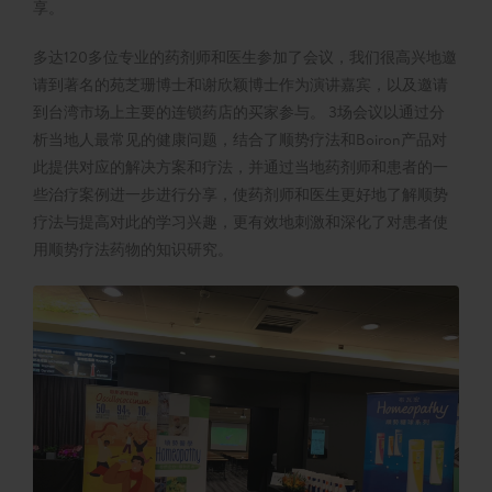
享。
多达120多位专业的药剂师和医生参加了会议，我们很高兴地邀
请到著名的苑芝珊博士和谢欣颖博士作为演讲嘉宾，以及邀请
到台湾市场上主要的连锁药店的买家参与。 3场会议以通过分
析当地人最常见的健康问题，结合了顺势疗法和Boiron产品对
此提供对应的解决方案和疗法，并通过当地药剂师和患者的一
些治疗案例进一步进行分享，使药剂师和医生更好地了解顺势
疗法与提高对此的学习兴趣，更有效地刺激和深化了对患者使
用顺势疗法药物的知识研究。