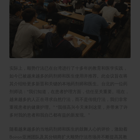
实际上，顺势疗法已在台湾进行了十多年的教育和医学实践，
如今已被越来越多的药剂师和医生使用并推荐。此会议旨在将
其介绍给更多新晋和关键的本地药剂师和医生。台北的一位药
剂师说：“我们知道，在患者护理方面，信任至关重要。现在，
越来越多的人正在寻求自然疗法，而不是传统疗法，我们非常
重视患者的健康护理。” “我很高兴今天来到这里，并带来了许
多对我的患者和我自己都有益的新发现。”
随着越来越多的当地药剂师和医生的鼓舞人心的评价，激励着
Boiron亚洲团队及其分销商扩大顺势疗法市场并不断提高其教